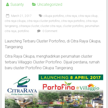
Susanty
Uncategorized
March 21, 2017
cikupa portofino
,
citra raya
,
citra raya cikup
,
citra raya cikupa
,
citra raya cluster portofino
,
citra raya portofino
,
citra raya
tangerang
,
citraraya cluster
,
cluster citra raya
,
cluster portofino
,
perumahan
citra raya
,
portofino
0 Comment
Launching Terbaru Cluster Portofino, di Citra Raya Cikupa,
Tangerang.
Citra Raya Cikupa, menghadirkan perumahan cluster
terbaru Villaggio Cluster Portofino. Dijual perdana, rumah
baru cluster Portofino Cikupa Tangerang.