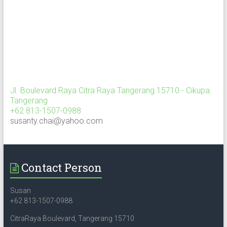
Jl. Boulevard Raya Citra Raya Tangerang 15710 - Cikupa
Tangerang
+62 813-1507-0988
susanty.chai@yahoo.com
Contact Person
Susan
+62 813-1507-0988
CitraRaya Boulevard, Tangerang 15710