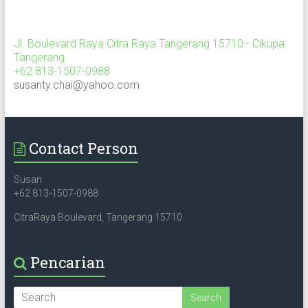
Jl. Boulevard Raya Citra Raya Tangerang 15710 - Cikupa
Tangerang
+62 813-1507-0988
susanty.chai@yahoo.com
Contact Person
Susan
+62 813-1507-0988
CitraRaya Boulevard, Tangerang 15710
Pencarian