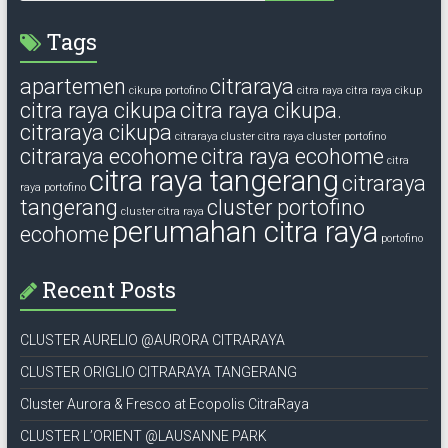
Tags
apartemen
citraraya
cikupa portofino
citra raya
citra raya cikup
citra raya cikupa
citra raya cikupa.
citraraya cikupa
citraraya cluster
citra raya cluster portofino
citraraya ecohome
citra raya ecohome
citra
citra raya tangerang
citraraya
raya portofino
tangerang
cluster portofino
cluster citra raya
perumahan citra raya
ecohome
portofino
Recent Posts
CLUSTER AURELIO @AURORA CITRARAYA
CLUSTER ORIGLIO CITRARAYA TANGERANG
Cluster Aurora & Fresco at Ecopolis CitraRaya
CLUSTER L’ORIENT @LAUSANNE PARK