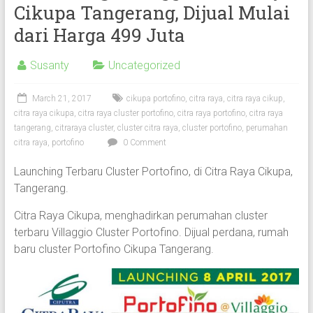
Cikupa Tangerang, Dijual Mulai
dari Harga 499 Juta
Susanty
Uncategorized
March 21, 2017
cikupa portofino
,
citra raya
,
citra raya cikup
,
citra raya cikupa
,
citra raya cluster portofino
,
citra raya portofino
,
citra raya
tangerang
,
citraraya cluster
,
cluster citra raya
,
cluster portofino
,
perumahan
citra raya
,
portofino
0 Comment
Launching Terbaru Cluster Portofino, di Citra Raya Cikupa,
Tangerang.
Citra Raya Cikupa, menghadirkan perumahan cluster
terbaru Villaggio Cluster Portofino. Dijual perdana, rumah
baru cluster Portofino Cikupa Tangerang.