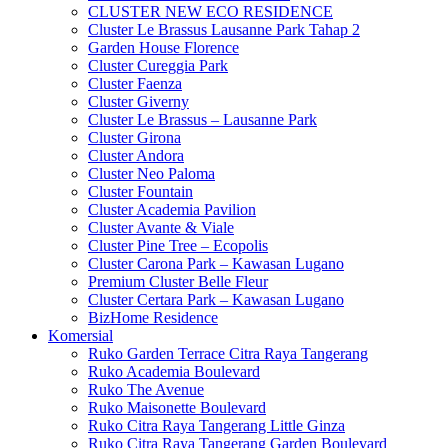
CLUSTER NEW ECO RESIDENCE
Cluster Le Brassus Lausanne Park Tahap 2
Garden House Florence
Cluster Cureggia Park
Cluster Faenza
Cluster Giverny
Cluster Le Brassus – Lausanne Park
Cluster Girona
Cluster Andora
Cluster Neo Paloma
Cluster Fountain
Cluster Academia Pavilion
Cluster Avante & Viale
Cluster Pine Tree – Ecopolis
Cluster Carona Park – Kawasan Lugano
Premium Cluster Belle Fleur
Cluster Certara Park – Kawasan Lugano
BizHome Residence
Komersial
Ruko Garden Terrace Citra Raya Tangerang
Ruko Academia Boulevard
Ruko The Avenue
Ruko Maisonette Boulevard
Ruko Citra Raya Tangerang Little Ginza
Ruko Citra Raya Tangerang Garden Boulevard