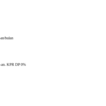
-an/bulan
0Jt-an. KPR DP 0%