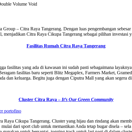
 Double Volume Void
a Group – Citra Raya Tangerang. Dengan luas pengembangan sebesar 2.
sil, menjadikan Citra Raya Cikupa Tangerang sebagai pilihan investasi
Fasilitas Rumah Citra Raya Tangerang
 fasilitas yang ada di kawasan ini sudah pasti sebagaimana layaknya ko
Beragam fasilitas baru seperti Blitz Megaplex, Farmers Market, Gramed
a dan keluarga. Begitu juga dengan Ciputra Mall yang akan segera di
Cluster Citra Raya –
It’s Our Green Community
a Raya Cikupa Tangerang. Cluster yang hijau dan rindang akan membu
as, mulai dari sport club untuk memastikan Anda tetap bugar disela – s
akan untuk bersantai, jogging track untuk lari pagi di dalam cluster b