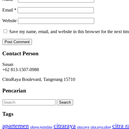
Email
*
Website
Save my name, email, and website in this browser for the next ti
Contact Person
Susan
+62 813-1507-0988
CitraRaya Boulevard, Tangerang 15710
Pencarian
Tags
apartemen
citraraya
citra 
cikupa portofino
citra raya
citra raya cikup