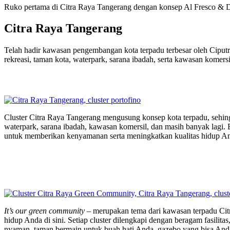
Ruko pertama di Citra Raya Tangerang dengan konsep Al Fresco &
Citra Raya Tangerang
Telah hadir kawasan pengembangan kota terpadu terbesar oleh Ciputr
rekreasi, taman kota, waterpark, sarana ibadah, serta kawasan komer
Cluster Citra Raya Tangerang mengusung konsep kota terpadu, sehingga
waterpark, sarana ibadah, kawasan komersil, dan masih banyak lagi. 
untuk memberikan kenyamanan serta meningkatkan kualitas hidup And
It’s our green community
– merupakan tema dari kawasan terpadu Citr
hidup Anda di sini. Setiap cluster dilengkapi dengan beragam fasilit
nyaman, taman bermain untuk buah hati Anda, gazebo yang bisa Anda gun