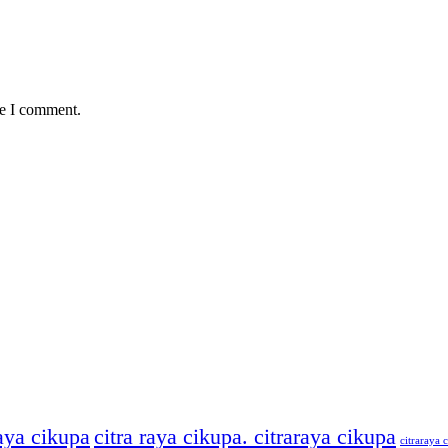
me I comment.
raya cikupa
citra raya cikupa. citraraya cikupa
citraraya c