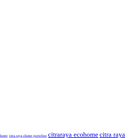
citraraya ecohome
citra raya
luster
citra raya cluster portofino