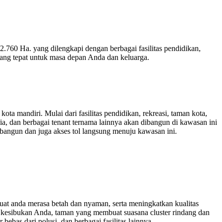
760 Ha. yang dilengkapi dengan berbagai fasilitas pendidikan,
 yang tepat untuk masa depan Anda dan keluarga.
ta mandiri. Mulai dari fasilitas pendidikan, rekreasi, taman kota,
ia, dan berbagai tenant ternama lainnya akan dibangun di kawasan ini
bangun dan juga akses tol langsung menuju kawasan ini.
at anda merasa betah dan nyaman, serta meningkatkan kualitas
ela kesibukan Anda, taman yang membuat suasana cluster rindang dan
ebas dari polusi, dan berbagai fasilitas lainnya.