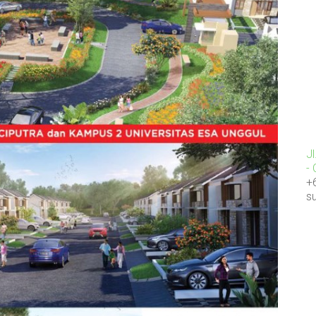
J
-
+
s