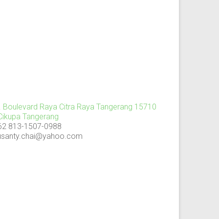
l. Boulevard Raya Citra Raya Tangerang 15710
 Cikupa Tangerang
62 813-1507-0988
usanty.chai@yahoo.com