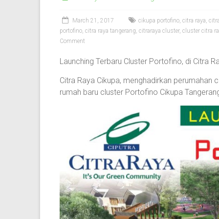
March 21, 2017
cikupa portofino
,
citra raya
,
citr
portofino
,
citra raya tangerang
,
citraraya cluster
,
cluster citra r
Comment
Launching Terbaru Cluster Portofino, di Citra 
Citra Raya Cikupa, menghadirkan perumahan clus
rumah baru cluster Portofino Cikupa Tangeran