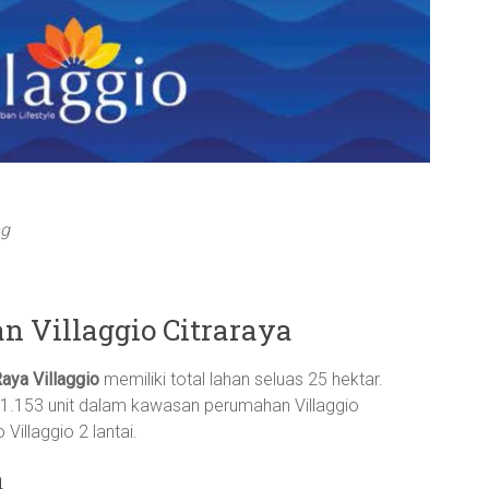
ng
 Villaggio Citraraya
Raya Villaggio
memiliki total lahan seluas 25 hektar.
1.153 unit dalam kawasan perumahan Villaggio
Villaggio 2 lantai.
a