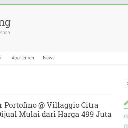
ang
 Anda
an
Apartemen
News
 Portofino @ Villaggio Citra
jual Mulai dari Harga 499 Juta
C
C