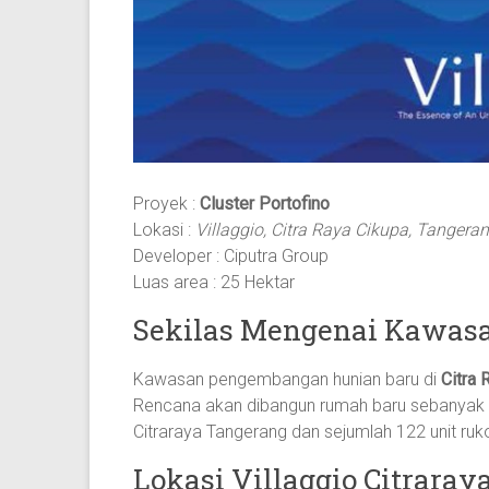
Proyek :
Cluster Portofino
Lokasi :
Villaggio, Citra Raya Cikupa, Tangera
Developer : Ciputra Group
Luas area : 25 Hektar
Sekilas Mengenai Kawasan
Kawasan pengembangan hunian baru di
Citra 
Rencana akan dibangun rumah baru sebanyak 
Citraraya Tangerang dan sejumlah 122 unit ruko 
Lokasi Villaggio Citraray