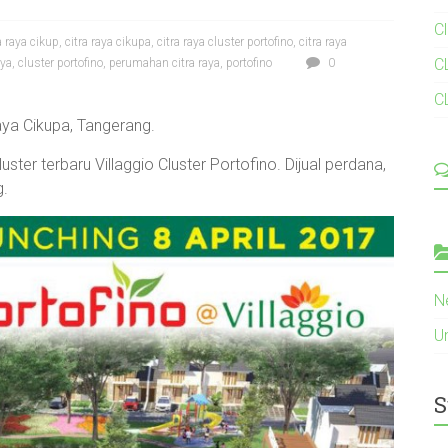
C
a raya cikup
,
citra raya cikupa
,
citra raya cluster portofino
,
citra raya
C
aya
,
cluster portofino
,
perumahan citra raya
,
portofino
0
C
Raya Cikupa, Tangerang.
ter terbaru Villaggio Cluster Portofino. Dijual perdana,
g.
N
U
S