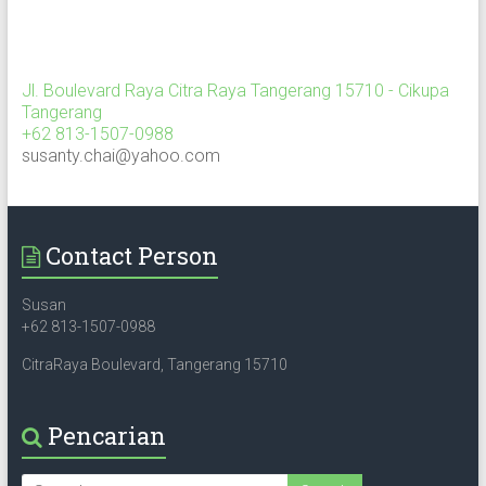
Jl. Boulevard Raya Citra Raya Tangerang 15710 - Cikupa
Tangerang
+62 813-1507-0988
susanty.chai@yahoo.com
Contact Person
Susan
+62 813-1507-0988
CitraRaya Boulevard, Tangerang 15710
Pencarian