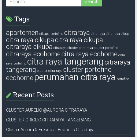
Tags
apartemen
citraraya
cikupa portofino
citra raya
citra raya cikup
citra raya cikupa
citra raya cikupa.
citraraya cikupa
citraraya cluster
citra raya cluster portofino
citraraya ecohome
citra raya ecohome
citra
citra raya tangerang
citraraya
raya portofino
tangerang
cluster portofino
cluster citra raya
perumahan citra raya
ecohome
portofino
Recent Posts
CLUSTER AURELIO @AURORA CITRARAYA
CLUSTER ORIGLIO CITRARAYA TANGERANG
Cluster Aurora & Fresco at Ecopolis CitraRaya