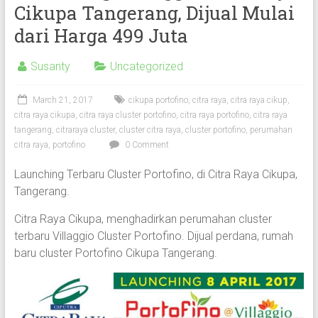
Cikupa Tangerang, Dijual Mulai
dari Harga 499 Juta
Susanty
Uncategorized
March 21, 2017
cikupa portofino
,
citra raya
,
citra raya cikup
,
citra raya cikupa
,
citra raya cluster portofino
,
citra raya portofino
,
citra raya
tangerang
,
citraraya cluster
,
cluster citra raya
,
cluster portofino
,
perumahan
citra raya
,
portofino
0 Comment
Launching Terbaru Cluster Portofino, di Citra Raya Cikupa,
Tangerang.
Citra Raya Cikupa, menghadirkan perumahan cluster
terbaru Villaggio Cluster Portofino. Dijual perdana, rumah
baru cluster Portofino Cikupa Tangerang.