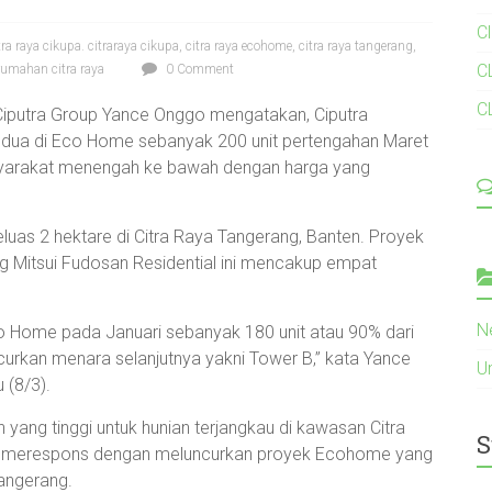
C
tra raya cikupa. citraraya cikupa
,
citra raya ecohome
,
citra raya tangerang
,
C
rumahan citra raya
0 Comment
C
iputra Group Yance Onggo mengatakan, Ciputra
dua di Eco Home sebanyak 200 unit pertengahan Maret
asyarakat menengah ke bawah dengan harga yang
eluas 2 hektare di Citra Raya Tangerang, Banten. Proyek
 Mitsui Fudosan Residential ini mencakup empat
N
Home pada Januari sebanyak 180 unit atau 90% dari
curkan menara selanjutnya yakni Tower B,” kata Yance
U
 (8/3).
 yang tinggi untuk hunian terjangkau di kawasan Citra
S
ra merespons dengan meluncurkan proyek Ecohome yang
angerang.