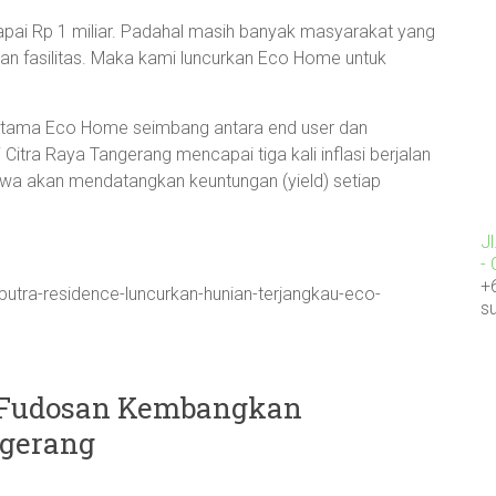
apai Rp 1 miliar. Padahal masih banyak masyarakat yang
n fasilitas. Maka kami luncurkan Eco Home untuk
ertama Eco Home seimbang antara end user dan
di Citra Raya Tangerang mencapai tiga kali inflasi berjalan
sewa akan mendatangkan keuntungan (yield) setiap
J
-
+
putra-residence-luncurkan-hunian-terjangkau-eco-
s
i Fudosan Kembangkan
ngerang