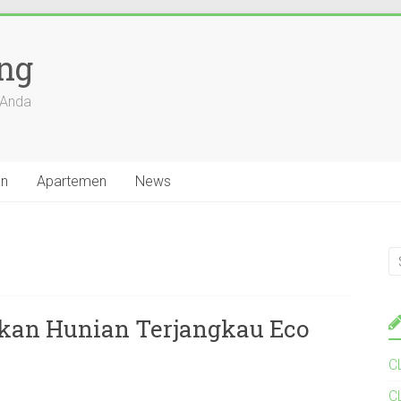
ang
 Anda
an
Apartemen
News
rkan Hunian Terjangkau Eco
C
C