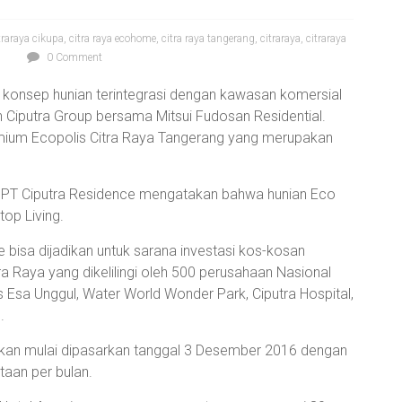
itraraya cikupa
,
citra raya ecohome
,
citra raya tangerang
,
citraraya
,
citraraya
0 Comment
konsep hunian terintegrasi dengan kawasan komersial
 Ciputra Group bersama Mitsui Fudosan Residential.
mium Ecopolis Citra Raya Tangerang yang merupakan
 PT Ciputra Residence mengatakan bahwa hunian Eco
op Living.
 bisa dijadikan untuk sarana investasi kos-kosan
ra Raya yang dikelilingi oleh 500 perusahaan Nasional
as Esa Unggul, Water World Wonder Park, Ciputra Hospital,
.
kan mulai dipasarkan tanggal 3 Desember 2016 dengan
taan per bulan.