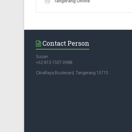
Contact Person
Susan
+62 813-1507-0988
CitraRaya Boulevard, Tangerang 15710