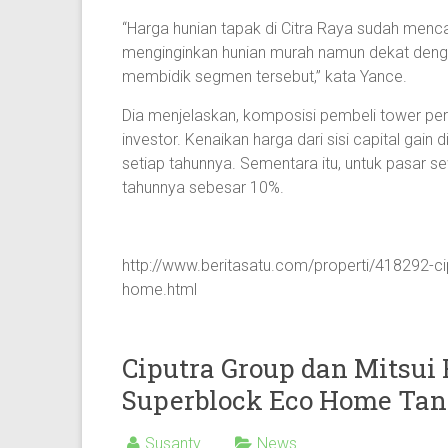
“Harga hunian tapak di Citra Raya sudah menc
menginginkan hunian murah namun dekat denga
membidik segmen tersebut,” kata Yance.
Dia menjelaskan, komposisi pembeli tower p
investor. Kenaikan harga dari sisi capital gain 
setiap tahunnya. Sementara itu, untuk pasar 
tahunnya sebesar 10%.
http://www.beritasatu.com/properti/418292-ci
home.html
Ciputra Group dan Mitsu
Superblock Eco Home Ta
Susanty
News