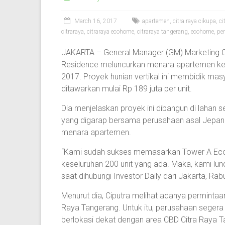
March 16, 2017
apartemen
,
citra raya cikupa
,
ci
citraraya
,
citraraya ecohome
,
citraraya tangerang
,
ecohome
,
pe
JAKARTA – General Manager (GM) Marketing C
Residence meluncurkan menara apartemen ke
2017. Proyek hunian vertikal ini membidik m
ditawarkan mulai Rp 189 juta per unit.
Dia menjelaskan proyek ini dibangun di lahan s
yang digarap bersama perusahaan asal Jepang
menara apartemen.
“Kami sudah sukses memasarkan Tower A Eco 
keseluruhan 200 unit yang ada. Maka, kami lun
saat dihubungi Investor Daily dari Jakarta, Rabu
Menurut dia, Ciputra melihat adanya permintaan
Raya Tangerang. Untuk itu, perusahaan sege
berlokasi dekat dengan area CBD Citra Raya T