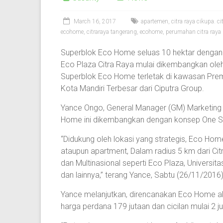
March 16, 2017
apartemen
,
citra raya cikupa. c
ecohome
,
citraraya tangerang
,
ecohome
,
perumahan citra raya
Superblok Eco Home seluas 10 hektar dengan 
Eco Plaza Citra Raya mulai dikembangkan oleh
Superblok Eco Home terletak di kawasan Pre
Kota Mandiri Terbesar dari Ciputra Group.
Yance Ongo, General Manager (GM) Marketing
Home ini dikembangkan dengan konsep One St
“Didukung oleh lokasi yang strategis, Eco Home
ataupun apartment, Dalam radius 5 km dari Cit
dan Multinasional seperti Eco Plaza, Universit
dan lainnya,” terang Yance, Sabtu (26/11/2016)
Yance melanjutkan, direncanakan Eco Home a
harga perdana 179 jutaan dan cicilan mulai 2 ju