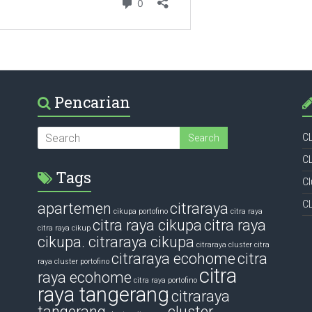
Pencarian
C
C
Tags
Cl
C
apartemen
citraraya
cikupa portofino
citra raya
citra raya cikupa
citra raya
citra raya cikup
cikupa. citraraya cikupa
citraraya cluster
citra
citraraya ecohome
citra
raya cluster portofino
citra
raya ecohome
citra raya portofino
raya tangerang
citraraya
tangerang
cluster