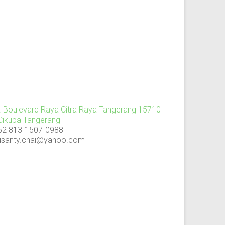
l. Boulevard Raya Citra Raya Tangerang 15710
 Cikupa Tangerang
62 813-1507-0988
usanty.chai@yahoo.com