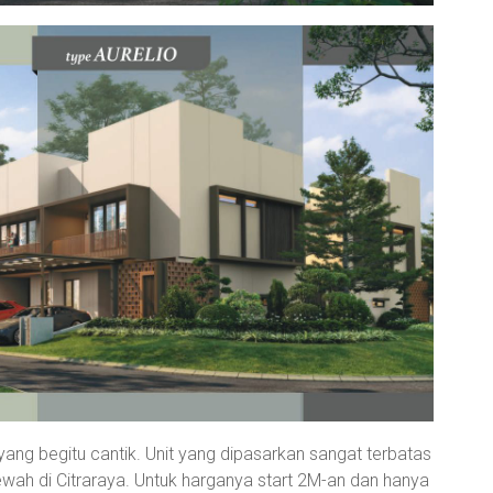
g begitu cantik. Unit yang dipasarkan sangat terbatas
wah di Citraraya. Untuk harganya start 2M-an dan hanya