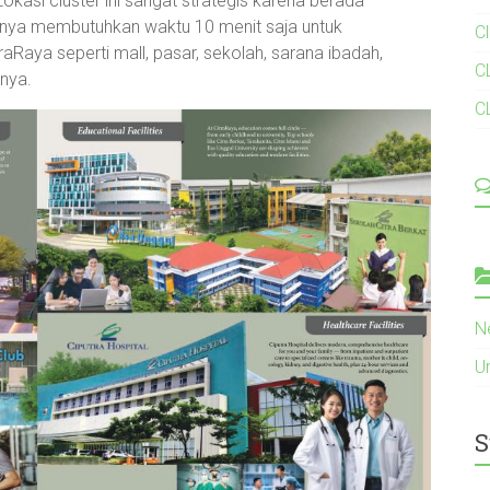
okasi cluster ini sangat strategis karena berada
anya membutuhkan waktu 10 menit saja untuk
C
aRaya seperti mall, pasar, sekolah, sarana ibadah,
C
nnya.
C
N
U
S