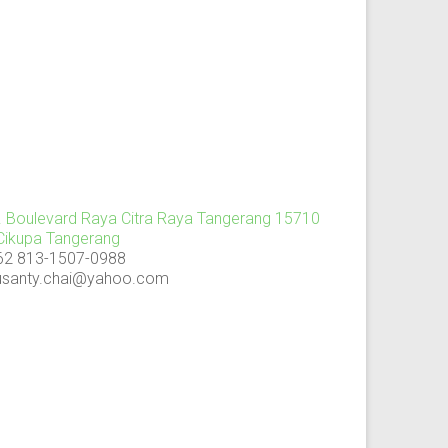
l. Boulevard Raya Citra Raya Tangerang 15710
 Cikupa Tangerang
62 813-1507-0988
usanty.chai@yahoo.com