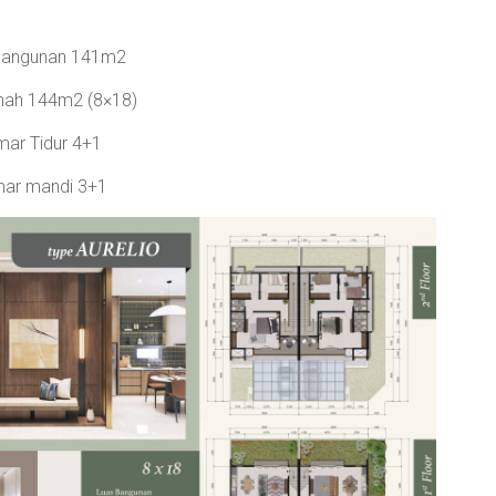
bangunan 141m2
nah 144m2 (8×18)
ar Tidur 4+1
ar mandi 3+1