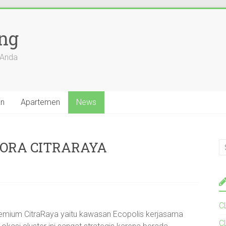
ang
 Anda
an
Apartemen
News
RORA CITRARAYA
C
remium CitraRaya yaitu kawasan Ecopolis kerjasama
C