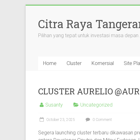
Citra Raya Tanger
Pilihan yang tepat untuk investasi masa depan
Home
Cluster
Komersial
Site Pl
CLUSTER AURELIO @AU
Susanty
Uncategorized
October 23, 2025
0 Comment
Segera launching cluster terbaru dikawasan p