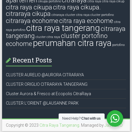
apartemen
citraraya
cikupa portofino
citra raya
citra raya cikup
citra raya cikupa
citra raya cikupa.
citraraya cikupa
citraraya cluster
citra raya cluster portofino
citraraya ecohome
citra raya ecohome
citra
citra raya tangerang
citraraya
raya portofino
tangerang
cluster portofino
cluster citra raya
perumahan citra raya
ecohome
portofino
Recent Posts
CLUSTER AURELIO @AURORA CITRARAYA
CLUSTER ORIGLIO CITRARAYA TANGERANG
Cluster Aurora & Fresco at Ecopolis CitraRaya
CLUSTER L’ORIENT @LAUSANNE PARK
Need Help?
Chat with us
Copyright © 2023
Citra Raya Tangerang
. Managed by
Jasa SEO