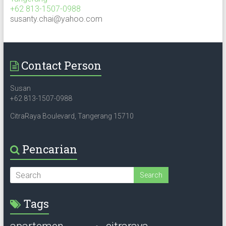
+62 813-1507-0988
susanty.chai@yahoo.com
Contact Person
Susan
+62 813-1507-0988
CitraRaya Boulevard, Tangerang 15710
Pencarian
Tags