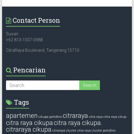
Contact Person
Susan
+62 813-1507-0988
CitraRaya Boulevard, Tangerang 15710
Pencarian
Tags
apartemen
citraraya
cikupa portofino
citra raya
citra raya cikup
citra raya cikupa
citra raya cikupa.
citraraya cikupa
citraraya cluster
citra raya cluster portofino