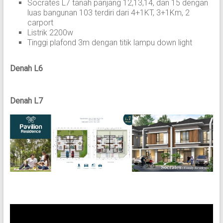
Socrates L7 tanah panjang 12,13,14, dan 15 dengan
luas bangunan 103 terdiri dari 4+1KT, 3+1Km, 2
carport
Listrik 2200w
Tinggi plafond 3m dengan titik lampu down light
Denah L6
Denah L7