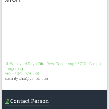
Susan
Jl. Boulevard Raya Citra Raya Tangerang 15710 - Cikupa
Tangerang
+62 813-1507-0988
susanty.chai@yahoo.com
Contact Person