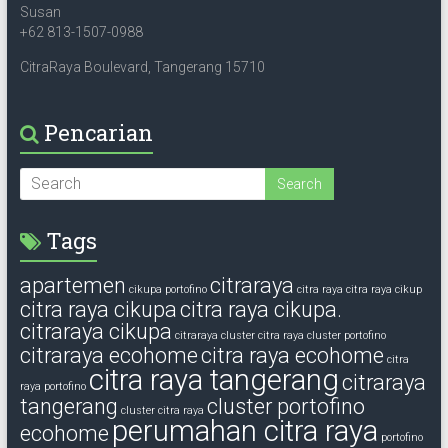
Susan
+62 813-1507-0988
CitraRaya Boulevard, Tangerang 15710
Pencarian
Tags
apartemen
citraraya
cikupa portofino
citra raya
citra raya cikup
citra raya cikupa
citra raya cikupa.
citraraya cikupa
citraraya cluster
citra raya cluster portofino
citraraya ecohome
citra raya ecohome
citra
citra raya tangerang
citraraya
raya portofino
tangerang
cluster portofino
cluster citra raya
perumahan citra raya
ecohome
portofino