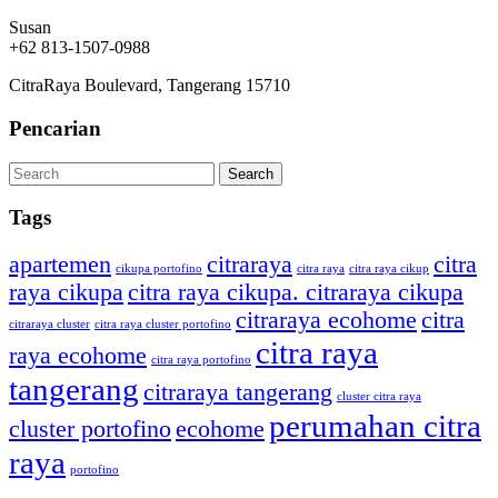
Susan
+62 813-1507-0988
CitraRaya Boulevard, Tangerang 15710
Pencarian
Tags
apartemen
citraraya
citra
cikupa portofino
citra raya
citra raya cikup
raya cikupa
citra raya cikupa. citraraya cikupa
citraraya ecohome
citra
citraraya cluster
citra raya cluster portofino
citra raya
raya ecohome
citra raya portofino
tangerang
citraraya tangerang
cluster citra raya
perumahan citra
cluster portofino
ecohome
raya
portofino